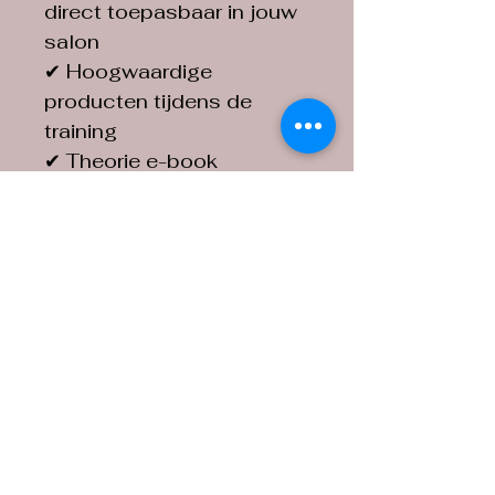
direct toepasbaar in jouw 
salon
✔ Hoogwaardige 
producten tijdens de 
training
✔ Theorie e-book
✔ Inclusief lunch 
✔ Gratis goodiebag
✔ Kortingscodes 
✔ Tips & tricks voor het 
maken van de perfecte 
foto
✔ Support na de training
✔ Officieel certificaat (na 
inlevering van huiswerk)
WAT NEEM JE ZELF MEE?
	•	Manicure schaar